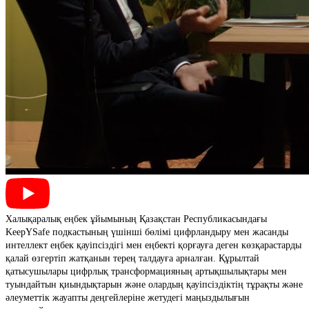
Халықаралық еңбек ұйымының Қазақстан Республикасындағы
KeepYSafe подкастының үшінші бөлімі цифрландыру мен жасанды
интеллект еңбек қауіпсіздігі мен еңбекті қорғауға деген көзқарастарды
қалай өзгертіп жатқанын терең талдауға арналған. Құрылтай
қатысушылары цифрлық трансформацияның артықшылықтары мен
туындайтын қиындықтарын және олардың қауіпсіздіктің тұрақты және
әлеуметтік жауапты деңгейлеріне жетудегі маңыздылығын