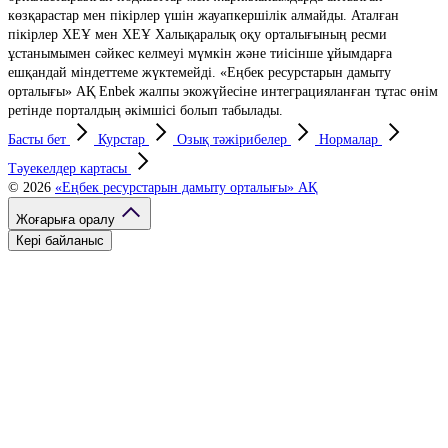
көзқарастар мен пікірлер үшін жауапкершілік алмайды. Аталған
пікірлер ХЕҰ мен ХЕҰ Халықаралық оқу орталығының ресми
ұстанымымен сәйкес келмеуі мүмкін және тиісінше ұйымдарға
ешқандай міндеттеме жүктемейді. «Еңбек ресурстарын дамыту
орталығы» АҚ Enbek жалпы экожүйесіне интеграцияланған тұтас өнім
ретінде порталдың әкімшісі болып табылады.
Басты бет
Курстар
Озық тәжірибелер
Нормалар
Тәуекелдер картасы
© 2026
«Еңбек ресурстарын дамыту орталығы» АҚ
Жоғарыға оралу
Кері байланыс