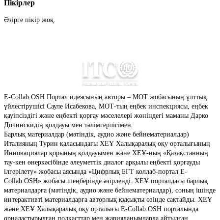
Пікірлер
Әзірге пікір жоқ.
E-Collab.OSH
Портал идеясының авторы – МОТ жобасының ұлттық
үйлестірушісі Сауле Исабекова, МОТ-тың еңбек инспекциясы, еңбек
қауіпсіздігі және еңбекті қорғау мәселелері жөніндегі маманы Дарко
Дочинскидің қолдауы мен тәлімгерлігімен.
Барлық материалдар (мәтіндік, аудио және бейнематериалдар)
Италияның Турин қаласындағы ХЕҰ Халықаралық оқу орталығының
Инновациялар қорының қолдауымен және ХЕҰ-ның «Қазақстанның
тау-кен өнеркәсібінде әлеуметтік диалог арқылы еңбекті қорғауды
ілгерілету» жобасы аясында «Цифрлық БГТ коллаб-портал E-
Collab.OSH» жобасы шеңберінде әзірленді. ХЕҰ порталдағы барлық
материалдарға (мәтіндік, аудио және бейнематериалдар), соның ішінде
интерактивті материалдарға авторлық құқықты өзінде сақтайды. ХЕҰ
және ХЕҰ Халықаралық оқу орталығы E-Collab.OSH порталында
орналастырылған подкасттар мен жарияланымдарда айтылған