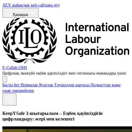
ХЕҰ жаһандық веб-сайтына өту
Қазақша
E-Collab.OSH
Цифрлық экожүйе
еңбек қауіпсіздігі мен гигиенасы мамандары үшін
Басты бет
Нормалар
Курстар
Тәуекелдер картасы
Подкасттар және
озық тәжірибелер
KeepYSafe 3-шығарылым – Еңбек қауіпсіздігін
цифрландыру: әсері мен келешегі