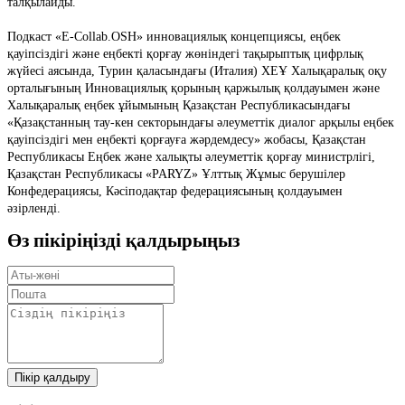
талқылайды.
Подкаст «E-Collab.OSH» инновациялық концепциясы, еңбек
қауіпсіздігі және еңбекті қорғау жөніндегі тақырыптық цифрлық
жүйесі аясында, Турин қаласындағы (Италия) ХЕҰ Халықаралық оқу
орталығының Инновациялық қорының қаржылық қолдауымен және
Халықаралық еңбек ұйымының Қазақстан Республикасындағы
«Қазақстанның тау-кен секторындағы әлеуметтік диалог арқылы еңбек
қауіпсіздігі мен еңбекті қорғауға жәрдемдесу» жобасы, Қазақстан
Республикасы Еңбек және халықты әлеуметтік қорғау министрлігі,
Қазақстан Республикасы «PARYZ» Ұлттық Жұмыс берушілер
Конфедерациясы, Кәсіподақтар федерациясының қолдауымен
әзірленді.
Өз пікіріңізді қалдырыңыз
Пікір қалдыру