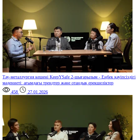
Тау-металлургия кешені
KeepYSafe 2-шығарылым - Еңбек қауіпсіздігі
мәдениеті: ағымдағы трендтер және отандық ерекшеліктер
458
27.01.2026