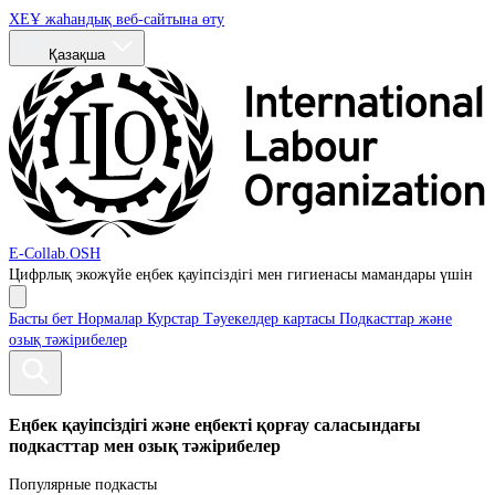
ХЕҰ жаһандық веб-сайтына өту
Қазақша
E-Collab.OSH
Цифрлық экожүйе
еңбек қауіпсіздігі мен гигиенасы мамандары үшін
Басты бет
Нормалар
Курстар
Тәуекелдер картасы
Подкасттар және
озық тәжірибелер
Еңбек қауіпсіздігі және еңбекті қорғау саласындағы
подкасттар мен озық тәжірибелер
Популярные подкасты