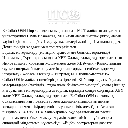
E-Collab.OSH
Портал идеясының авторы – МОТ жобасының ұлттық
үйлестірушісі Сауле Исабекова, МОТ-тың еңбек инспекциясы, еңбек
қауіпсіздігі және еңбекті қорғау мәселелері жөніндегі маманы Дарко
Дочинскидің қолдауы мен тәлімгерлігімен.
Барлық материалдар (мәтіндік, аудио және бейнематериалдар)
Италияның Турин қаласындағы ХЕҰ Халықаралық оқу орталығының
Инновациялар қорының қолдауымен және ХЕҰ-ның «Қазақстанның
тау-кен өнеркәсібінде әлеуметтік диалог арқылы еңбекті қорғауды
ілгерілету» жобасы аясында «Цифрлық БГТ коллаб-портал E-
Collab.OSH» жобасы шеңберінде әзірленді. ХЕҰ порталдағы барлық
материалдарға (мәтіндік, аудио және бейнематериалдар), соның ішінде
интерактивті материалдарға авторлық құқықты өзінде сақтайды. ХЕҰ
және ХЕҰ Халықаралық оқу орталығы E-Collab.OSH порталында
орналастырылған подкасттар мен жарияланымдарда айтылған
көзқарастар мен пікірлер үшін жауапкершілік алмайды. Аталған
пікірлер ХЕҰ мен ХЕҰ Халықаралық оқу орталығының ресми
ұстанымымен сәйкес келмеуі мүмкін және тиісінше ұйымдарға
ешқандай міндеттеме жүктемейді. «Еңбек ресурстарын дамыту