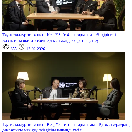
Тау-металлургия кешені
KeepYSafe 4-шығарылым – Өндірістегі
жазатайым оқиға: себептері мен жағдайларын зерттеу
355
12.02.2026
Тау-металлургия кешені
KeepYSafe 5-шығарылымы – Қызметкерлердің
денсаулығы мен қауіпсіздігіне кешенді тәсілі