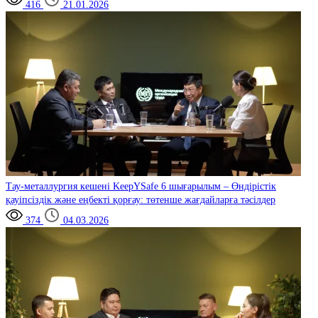
416
21.01.2026
Тау-металлургия кешені
KeepYSafe 6 шығарылым – Өндірістік
қауіпсіздік және еңбекті қорғау: төтенше жағдайларға тәсілдер
374
04.03.2026