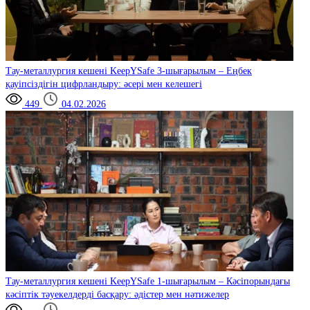
Тау-металлургия кешені
KeepYSafe 3-шығарылым – Еңбек
қауіпсіздігін цифрландыру: әсері мен келешегі
449
04.02.2026
Тау-металлургия кешені
KeepYSafe 1-шығарылым – Кәсіпорындағы
кәсіптік тәуекелдерді басқару: әдістер мен нәтижелер