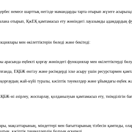
і дербес немесе шарттық негізде мамандарды тарта отырып жүзеге асырыла
далана отырып, ҚжЕҚ қамтамасыз ету жөніндегі лауазымды адамдардың фун
кциялары мен өкілеттіктерін бөледі және бекітеді:
лары арасында еңбекті қорғау жөніндегі функциялар мен өкілеттіктерді бөл
 алғанда, ЕҚБЖ енгізу және рәсімдерді іске асыру үшін ресурстармен қамт
ы ЕҚБЖ-ні әзірлеу, жоспарлау, қолданылуын қамтамасыз ету, тиімділігін б
патын, кәсіптік тәуекелдердің болуын ескереді.