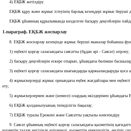
      4) ЕҚБЖ жетілдіру.
      ЕҚБЖ құру және жұмыс істеуінің барлық кезеңдері жұмыс беруш
      ЕҚБЖ ұйымның құрылымында көзделген басқару деңгейлерін пай
1-параграф. ЕҚБЖ жоспарлау
      8. ЕҚБЖ жоспарлау кезеңінде жұмыс беруші мыналар бойынша фун
      1) еңбекті қорғау саласындағы саясатты (бұдан әрі - Саясат) әзірлеу;
      2) басқару деңгейлерін ескере отырып, ұйымдағы бөлімше басшы
      3) еңбекті қорғау саласындағы шығындарды қаржыландыруды қоса
      4) жұмыскерлерді жұмыс орнындағы еңбек жағдайлары мен еңбекті қорғаудың жай-күйі туралы, кәсіптік тәуекелдер және ұйымдағы еңбек жағдайларын жақсарту жөнінде қолданылатын шаралар туралы хабардар 
ету;
      5) жұмыскерлермен және (немесе) олардың өкілдерімен ұйымдағ
      6) ЕҚБЖ қолданылуының тиімділігін бақылау;
      7) ЕҚБЖ туралы Ережені және Саясатты уақтылы өзектендіру.
      9. Саясат ұйымның еңбекті қорғау саласындағы қызметінің қағидаттары, мақсаттарының, міндеттері мен бағыттарының тізбесін қамтиды, оларды іске асыруға ұйым басшылығы кепілдік береді және ұйымның 
қызметін талдау негізінде әзірленеді, қызметтің ерекшелігін, өндіріс си