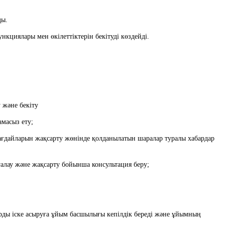
ды.
кциялары мен өкілеттіктерін бекітуді көздейді.
у және бекіту
амасыз ету;
ағалау және жақсарту бойынша консультация беру;