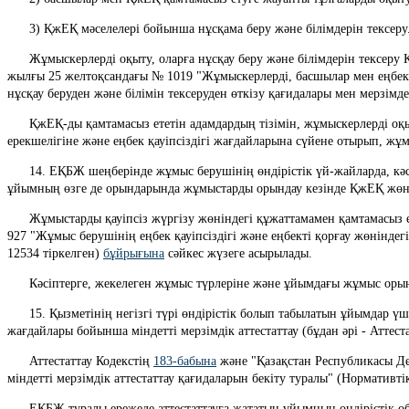
      3) ҚжЕҚ мәселелері бойынша нұсқама беру және білімдерін тексеру
      Жұмыскерлерді оқыту, оларға нұсқау беру және білімдерін тексер
жылғы 25 желтоқсандағы № 1019 "Жұмыскерлерді, басшылар мен еңбек қау
нұсқау беруден және білімін тексеруден өткізу қағидалары мен мерзімде
      ҚжЕҚ-ды қамтамасыз ететін адамдардың тізімін, жұмыскерлерді оқыту жүргізілетін жұмыстар мен кәсіптердің тізбесін, оқыту және нұсқау беру бағдарламаларын кәсіптің сипатына, жұмыс түріне, өндіріс 
ерекшелігіне және еңбек қауіпсіздігі жағдайларына сүйене отырып, жұ
      14. ЕҚБЖ шеңберінде жұмыс берушінің өндірістік үй-жайларда, кәсіпорын аумағында, құрылыс алаңдарында, көлік құралдарында және осы жұмыстар жүргізілетін және қызметтік міндеттер орындалатын 
ұйымның өзге де орындарында жұмыстарды орындау кезінде ҚжЕҚ жөнінд
      Жұмыстарды қауіпсіз жүргізу жөніндегі құжаттамамен қамтамасыз ету Кодектің 182-бабына және Қазақстан Республикасының Денсаулық сақтау және әлеуметтік даму министрінің 2015 жылғы 30 қарашадағы № 
927 "Жұмыс берушінің еңбек қауіпсіздігі және еңбекті қорғау жөніндегі
12534 тіркелген) 
бұйрығына
 сәйкес жүзеге асырылады.
      Кәсіптерге, жекелеген жұмыс түрлеріне және ұйымдағы жұмыс о
      15. Қызметінің негізгі түрі өндірістік болып табылатын ұйымдар үшін, сондай-ақ өндірістік бөлімшелері бар ұйымдар үшін ЕҚБЖ құру және енгізу кезінде ЕҚБЖ туралы ережеге өндірістік объектілерді еңбек 
жағдайлары бойынша міндетті мерзімдік аттестаттау (бұдан әрі - Аттестат
      Аттестаттау Кодекстің 
183-бабына
 және "Қазақстан Республикасы Де
міндетті мерзімдік аттестаттау қағидаларын бекіту туралы" (Нормативтік
      ЕҚБЖ туралы ережеде аттестаттауға жататын ұйымның өндірістік объектілері мен жұмыс орындарының тізімі көрсетіледі, комиссияның құрылу мерзімдері мен құрамының, жұмыс берушінің, комиссияның, 