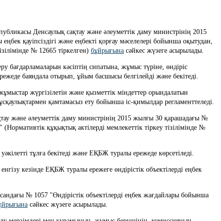
публикасы Денсаулық сақтау және әлеуметтік даму министрінің 2015 
ңбек қауіпсіздігі және еңбекті қорғау мәселелері бойынша оқытудан, 
ізілімінде № 12665 тіркелген) 
бұйрығына
 сәйкес жүзеге асырылады.
ережеде баяндала отырып, ұйым басшысы белгілейді және бекітеді.
ұсқаулықтармен қамтамасыз ету бойынша іс-қимылдар регламенттеледі.
" (Нормативтік құқықтық актілерді мемлекеттік тіркеу тізілімінде № 
 уәкілетті тұлға бекітеді және ЕҚБЖ туралы ережеде көрсетіледі.
сандағы № 1057 "Өндірістік объектілерді еңбек жағдайлары бойынша 
ұйрығына
 сәйкес жүзеге асырылады.