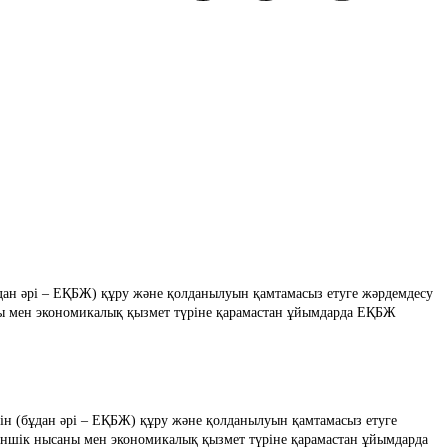
бұдан әрі – ЕҚБЖ) құру және қолданылуын қамтамасыз етуге жәрдемдесу
аны мен экономикалық қызмет түріне қарамастан ұйымдарда ЕҚБЖ
сін (бұдан әрі – ЕҚБЖ) құру және қолданылуын қамтамасыз етуге 
меншік нысаны мен экономикалық қызмет түріне қарамастан ұйымдарда 