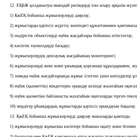
      12. ЕҚБЖ қолданылуы мынадай рәсімдерді іске асыру арқылы жүз
      1) ҚжЕҚ бойынша жұмыскерлерді даярлау;
      2) жұмыстарды қауіпсіз жүргізу жөніндегі құжаттамамен қамтамасы
      3) өндірістік объектілерді еңбек жағдайлары бойынша аттестаттау;
      4) кәсіптік тәуекелдерді басқару;
      5) жұмыскерлердің денсаулық жағдайының мониторингі;
      6) жұмыскерлерді жеке және ұжымдық қорғаныш құралдарымен, 
      7) зиянды еңбек жағдайларында жұмыс істегені үшін кепілдіктер ұ
      8) еңбек (қызметтік) міндеттерін орындау кезінде жазатайым оқиғ
      9) еңбек қызметіне байланысты жазатайым оқиғаларды тергеп-тексе
      10) мердігер ұйымдардың жұмыстарды қауіпсіз орындауын бақылау.
      13. ҚжЕҚ бойынша жұмыскерлерді даярлау мыналарды қамтиды:
      1) жұмыскерлерді жұмысшы кәсіптері бойынша оқыту және білімін
      2) басшылар мен ҚжЕҚ қамтамасыз етуге жауапты тұлғаларды оқыт