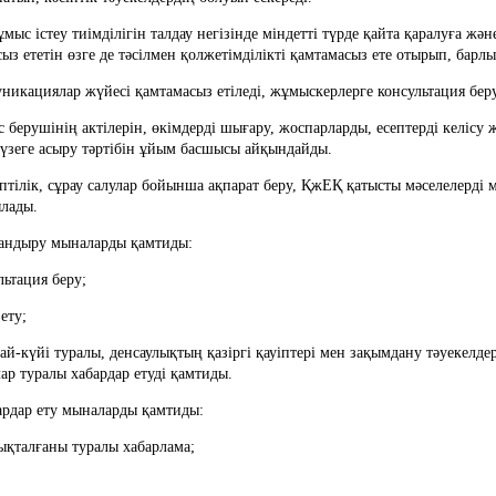
ыз ететін өзге де тәсілмен қолжетімділікті қамтамасыз ете отырып, барл
ммуникациялар жүйесі қамтамасыз етіледі, жұмыскерлерге консультация бе
үзеге асыру тәртібін ұйым басшысы айқындайды.
ылады.
аттандыру мыналарды қамтиды:
льтация беру;
 ету;
ар туралы хабардар етуді қамтиды.
бардар ету мыналарды қамтиды:
нықталғаны туралы хабарлама;