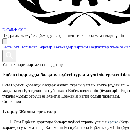
E-Collab.OSH
Цифрлық экожүйе
еңбек қауіпсіздігі мен гигиенасы мамандары үшін
Басты бет
Нормалар
Курстар
Тәуекелдер картасы
Подкасттар және озық 
Ұлттық нормалар мен стандарттар
Еңбекті қорғауды басқару жүйесі туралы үлгілік ережені бе
Осы Еңбекті қорғауды басқару жүйесі туралы үлгілік ереже (бұдан әрі
мақсатында Қазақстан Республикасы Еңбек кодексінің (бұдан әрі - Ко
туралы жұмыс беруші әзірлейтін Ереженің негізі болып табылады.
Сипаттама
1-тарау. Жалпы ережелер
      1. Осы Еңбекті қорғауды басқару жүйесі туралы үлгілік 
ереже
 (бұда
жәрдемдесу мақсатында Қазақстан Республикасы Еңбек кодексінің (бұда