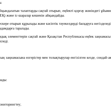
ы.
ҚжЕҚ) және іс-шаралар кешенін айқындайды.
дамдарға таралады.
іледі.
лады:
мониторингтеу;