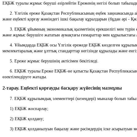
ЕҚБЖ туралы жұмыс беруші әзірлейтін Ереженің негізі болып табылад
      2. Үлгілік ереже Қазақстан Республикасының еңбек заңнамасында айқындалатын талаптарды сақтай отырып, еңбекті қорғау жөніндегі ұйымның саясатына сәйкес жұмыс беруші іске асыратын еңбек қауіпсіздігі 
және еңбекті қорғау жөніндегі ішкі бақылау құралдарын (бұдан әрі - 
      3. ЕҚБЖ ұйымның экономикалық қызметінің ерекшелігі мен түрін ескере отырып құрылады және кәсіптік тәуекелдерді басқаруға негізделеді және ұйымның барлық құрылымдық бөлімшелеріне, жұмыскерлеріне 
және жұмыс берушіге жататын аумақтағы ғимараттар мен құрылыстағы а
      4. Ұйымдарда ЕҚБЖ осы Үлгілік ережеде ЕҚБЖ көзделген құрылымдық элементтерін сақтай және Қазақстан Республикасы еңбек заңнамасы талаптарының сақталуын қамтамасыз ете отырып халықаралық, 
мемлекетаралық және ұлттық стандарттар негізінде құрылады және енгіз
      5. Ереже жұмыс берушінің актісімен бекітіледі.
      6. ЕҚБЖ туралы Ереже ЕҚБЖ-не қатысты Қазақстан Республикасының заңнамасына өзгерістер мен толықтырулар енгізілген кезде, сондай-ақ ЕҚБЖ-нің жұмыс істеуін талдау негізінде қайта қарауға және 
өзектілендіруге жатады.
2-тарау. Еңбекті қорғауды басқару жүйесінің мазмұны
      7. ЕҚБЖ құрылымдық элементтері (кезеңдері) мыналар болып табы
      1) ЕҚБЖ жоспарлау;
      2) ЕҚБЖ қолдану;
      3) ЕҚБЖ қолданылуын бақылау және рәсімдердің іске асырылуын 