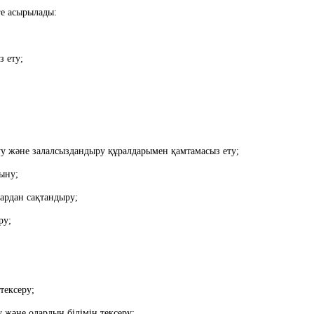
еге асырылады:
з ету;
жуу және залалсыздандыру құралдарымен қамтамасыз ету;
сыну;
алардан сақтандыру;
ру;
 тексеру;
у және олардың білімін тексеру;