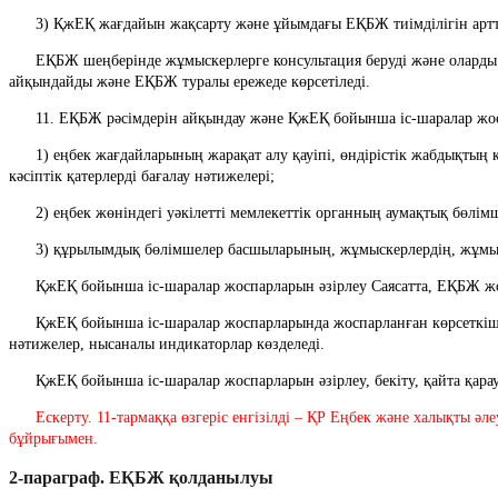
      3) ҚжЕҚ жағдайын жақсарту және ұйымдағы ЕҚБЖ тиімділігін а
      ЕҚБЖ шеңберінде жұмыскерлерге консультация беруді және оларды хабардар етуді және жұмыс берушіні немесе жауапты адамдарды ұйым жұмыскерлеріне хабардар етуді жүзеге асыру тәртібін ұйым басшысы 
айқындайды және ЕҚБЖ туралы ережеде көрсетіледі.
      11. ЕҚБЖ рәсімдерін айқындау және ҚжЕҚ бойынша іс-шаралар жо
      1) еңбек жағдайларының жарақат алу қауіпі, өндірістік жабдықтың қауіпсіздігі, ЖҚҚ-мен қамтамасыз етілуі, жұмыскерлердің сырқаттанушылығын бағалауды қамтитын еңбек жағдайларының зияндылығын, 
кәсіптік қатерлерді бағалау нәтижелері;
      2) еңбек жөніндегі уәкілетті мемлекеттік органның аумақтық бөл
      3) құрылымдық бөлімшелер басшыларының, жұмыскерлердің, жұм
      ҚжЕҚ бойынша іс-шаралар жоспарларын әзірлеу Саясатта, ЕҚБЖ 
      ҚжЕҚ бойынша іс-шаралар жоспарларында жоспарланған көрсеткіштерді белгілеу кезінде іс-шаралар, орындаушылар, жауапты тұлғалар, орындау мерзімдері, қаржыландыру көздері мен көлемдері, күтілетін 
нәтижелер, нысаналы индикаторлар көзделеді.
      ҚжЕҚ бойынша іс-шаралар жоспарларын әзірлеу, бекіту, қайта қ
      Ескерту. 11-тармаққа өзгеріс енгізілді – ҚР Еңбек және халықты 
бұйрығымен.
2-параграф. ЕҚБЖ қолданылуы