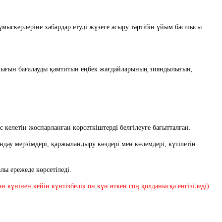
с келетін жоспарланған көрсеткіштерді белгілеуге бағытталған.
лы ережеде көрсетіледі.
 күнінен кейін күнтізбелік он күн өткен соң қолданысқа енгізіледі) 