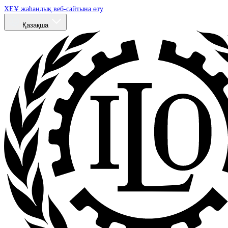
ХЕҰ жаһандық веб-сайтына өту
Қазақша