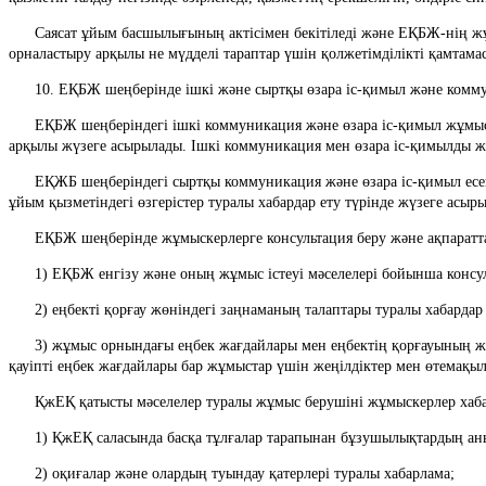
      Саясат ұйым басшылығының актісімен бекітіледі және ЕҚБЖ-нің жұмыс істеу тиімділігін талдау негізінде міндетті түрде қайта қаралуға және өзектілендіруге жатады және жұмыс беруші ұйымның стендтеріне 
орналастыру арқылы не мүдделі тараптар үшін қолжетімділікті қамтамас
      10. ЕҚБЖ шеңберінде ішкі және сыртқы өзара іс-қимыл және ко
      ЕҚБЖ шеңберіндегі ішкі коммуникация және өзара іс-қимыл жұмыс берушінің актілерін, өкімдерді шығару, жоспарларды, есептерді келісу және бекіту, ЕҚБЖ құжаттамасын ресімдеу, өндірістік кеңестер өткізу 
арқылы жүзеге асырылады. Ішкі коммуникация мен өзара іс-қимылды ж
      ЕҚЖБ шеңберіндегі сыртқы коммуникация және өзара іс-қимыл есептілік, сұрау салулар бойынша ақпарат беру, ҚжЕҚ қатысты мәселелерді мердігерлік (қосалқы мердігерлік) ұйымдармен келісу, ҚжЕҚ қатысты 
ұйым қызметіндегі өзгерістер туралы хабардар ету түрінде жүзеге асыр
      ЕҚБЖ шеңберінде жұмыскерлерге консультация беру және ақпар
      1) ЕҚБЖ енгізу және оның жұмыс істеуі мәселелері бойынша консу
      2) еңбекті қорғау жөніндегі заңнаманың талаптары туралы хабардар
      3) жұмыс орнындағы еңбек жағдайлары мен еңбектің қорғауының жай-күйі туралы, денсаулықтың қазіргі қауіптері мен зақымдану тәуекелдері, тиісті жеке қорғану құралдары, ауыр жұмыстар мен зиянды және 
қауіпті еңбек жағдайлары бар жұмыстар үшін жеңілдіктер мен өтемақыл
      ҚжЕҚ қатысты мәселелер туралы жұмыс берушіні жұмыскерлер ха
      1) ҚжЕҚ саласында басқа тұлғалар тарапынан бұзушылықтардың а
      2) оқиғалар және олардың туындау қатерлері туралы хабарлама;