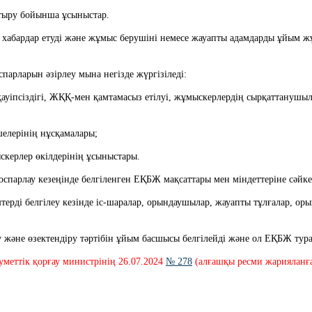
рттыру бойынша ұсыныстар.
спарларын әзірлеу мына негізде жүргізіледі:
імшелерінің нұсқамалары;
ыскерлер өкілдерінің ұсыныстары.
жоспарлау кезеңінде белгіленген ЕҚБЖ мақсаттары мен міндеттеріне сәйке
арау және өзектендіру тәртібін ұйым басшысы белгілейді және ол ЕҚБЖ тура
әлеуметтік қорғау министрінің 26.07.2024 
№ 278
 (алғашқы ресми жарияланған