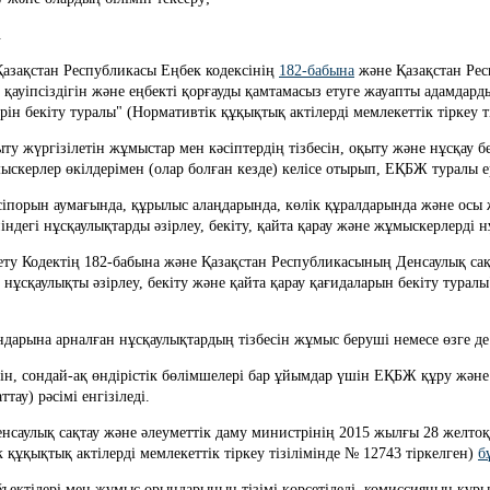
.
у Қазақстан Республикасы Еңбек кодексінің 
182-бабына
 және Қазақстан Рес
іпсіздігін және еңбекті қорғауды қамтамасыз етуге жауапты адамдарды е
рін бекіту туралы" (Нормативтік құқықтық актілерді мемлекеттік тіркеу т
мыскерлер өкілдерімен (олар болған кезде) келісе отырып, ЕҚБЖ туралы 
егі нұсқаулықтарды әзірлеу, бекіту, қайта қарау және жұмыскерлерді н
 нұсқаулықты әзірлеу, бекіту және қайта қарау қағидаларын бекіту туралы
рындарына арналған нұсқаулықтардың тізбесін жұмыс беруші немесе өзге де
тау) рәсімі енгізіледі.
нсаулық сақтау және әлеуметтік даму министрінің 2015 жылғы 28 желтоқ
 құқықтық актілерді мемлекеттік тіркеу тізілімінде № 12743 тіркелген) 
б