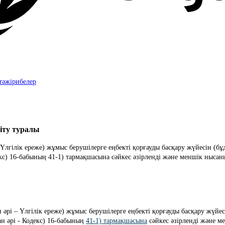
тәжірибелер
кіту туралы
 – Үлгілік ереже) жұмыс берушілерге еңбекті қорғауды басқару жүйесін (
декс) 16-бабының 41-1) тармақшасына сәйкес әзірленді және меншік ныс
н әрі – Үлгілік ереже) жұмыс берушілерге еңбекті қорғауды басқару жүйе
н әрі - Кодекс) 16-бабының 
41-1) тармақшасына
 сәйкес әзірленді және 