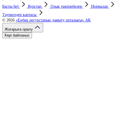
Басты бет
Курстар
Озық тәжірибелер
Нормалар
Тәуекелдер картасы
© 2026
«Еңбек ресурстарын дамыту орталығы» АҚ
Жоғарыға оралу
Кері байланыс