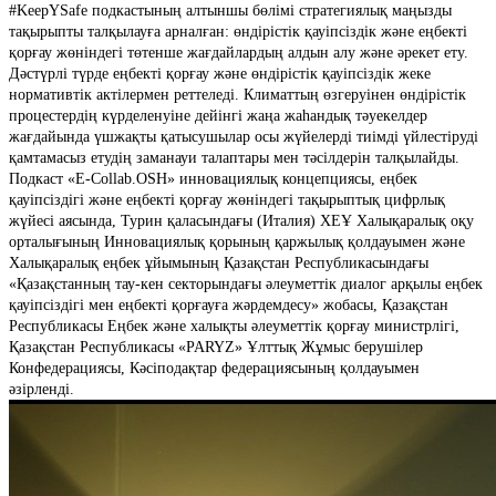
#KeepYSafe подкастының алтыншы бөлімі стратегиялық маңызды
тақырыпты талқылауға арналған: өндірістік қауіпсіздік және еңбекті
қорғау жөніндегі төтенше жағдайлардың алдын алу және әрекет ету.
Дәстүрлі түрде еңбекті қорғау және өндірістік қауіпсіздік жеке
нормативтік актілермен реттеледі. Климаттың өзгеруінен өндірістік
процестердің күрделенуіне дейінгі жаңа жаһандық тәуекелдер
жағдайында үшжақты қатысушылар осы жүйелерді тиімді үйлестіруді
қамтамасыз етудің заманауи талаптары мен тәсілдерін талқылайды.
Подкаст «E-Collab.OSH» инновациялық концепциясы, еңбек
қауіпсіздігі және еңбекті қорғау жөніндегі тақырыптық цифрлық
жүйесі аясында, Турин қаласындағы (Италия) ХЕҰ Халықаралық оқу
орталығының Инновациялық қорының қаржылық қолдауымен және
Халықаралық еңбек ұйымының Қазақстан Республикасындағы
«Қазақстанның тау-кен секторындағы әлеуметтік диалог арқылы еңбек
қауіпсіздігі мен еңбекті қорғауға жәрдемдесу» жобасы, Қазақстан
Республикасы Еңбек және халықты әлеуметтік қорғау министрлігі,
Қазақстан Республикасы «PARYZ» Ұлттық Жұмыс берушілер
Конфедерациясы, Кәсіподақтар федерациясының қолдауымен
әзірленді.