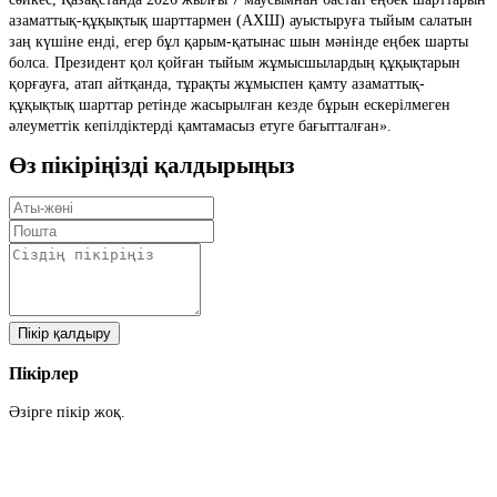
азаматтық-құқықтық шарттармен (АХШ) ауыстыруға тыйым салатын
заң күшіне енді, егер бұл қарым-қатынас шын мәнінде еңбек шарты
болса. Президент қол қойған тыйым жұмысшылардың құқықтарын
қорғауға, атап айтқанда, тұрақты жұмыспен қамту азаматтық-
құқықтық шарттар ретінде жасырылған кезде бұрын ескерілмеген
әлеуметтік кепілдіктерді қамтамасыз етуге бағытталған».
Өз пікіріңізді қалдырыңыз
Пікір қалдыру
Пікірлер
Әзірге пікір жоқ.