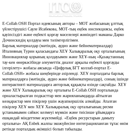
E-Collab.OSH
Портал идеясының авторы – МОТ жобасының ұлттық
үйлестірушісі Сауле Исабекова, МОТ-тың еңбек инспекциясы, еңбек
қауіпсіздігі және еңбекті қорғау мәселелері жөніндегі маманы Дарко
Дочинскидің қолдауы мен тәлімгерлігімен.
Барлық материалдар (мәтіндік, аудио және бейнематериалдар)
Италияның Турин қаласындағы ХЕҰ Халықаралық оқу орталығының
Инновациялар қорының қолдауымен және ХЕҰ-ның «Қазақстанның
тау-кен өнеркәсібінде әлеуметтік диалог арқылы еңбекті қорғауды
ілгерілету» жобасы аясында «Цифрлық БГТ коллаб-портал E-
Collab.OSH» жобасы шеңберінде әзірленді. ХЕҰ порталдағы барлық
материалдарға (мәтіндік, аудио және бейнематериалдар), соның ішінде
интерактивті материалдарға авторлық құқықты өзінде сақтайды. ХЕҰ
және ХЕҰ Халықаралық оқу орталығы E-Collab.OSH порталында
орналастырылған подкасттар мен жарияланымдарда айтылған
көзқарастар мен пікірлер үшін жауапкершілік алмайды. Аталған
пікірлер ХЕҰ мен ХЕҰ Халықаралық оқу орталығының ресми
ұстанымымен сәйкес келмеуі мүмкін және тиісінше ұйымдарға
ешқандай міндеттеме жүктемейді. «Еңбек ресурстарын дамыту
орталығы» АҚ Enbek жалпы экожүйесіне интеграцияланған тұтас өнім
ретінде порталдың әкімшісі болып табылады.