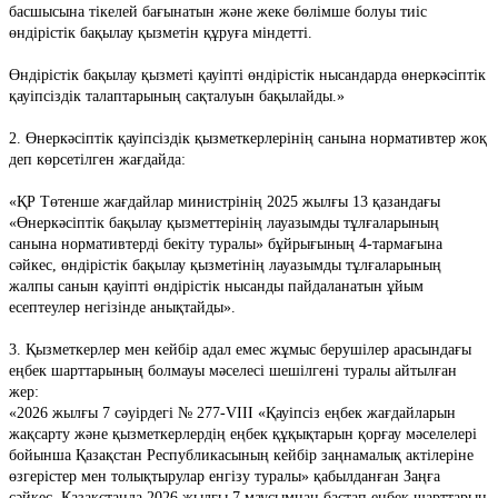
басшысына тікелей бағынатын және жеке бөлімше болуы тиіс
өндірістік бақылау қызметін құруға міндетті.
Өндірістік бақылау қызметі қауіпті өндірістік нысандарда өнеркәсіптік
қауіпсіздік талаптарының сақталуын бақылайды.»
2. Өнеркәсіптік қауіпсіздік қызметкерлерінің санына нормативтер жоқ
деп көрсетілген жағдайда:
«ҚР Төтенше жағдайлар министрінің 2025 жылғы 13 қазандағы
«Өнеркәсіптік бақылау қызметтерінің лауазымды тұлғаларының
санына нормативтерді бекіту туралы» бұйрығының 4-тармағына
сәйкес, өндірістік бақылау қызметінің лауазымды тұлғаларының
жалпы санын қауіпті өндірістік нысанды пайдаланатын ұйым
есептеулер негізінде анықтайды».
3. Қызметкерлер мен кейбір адал емес жұмыс берушілер арасындағы
еңбек шарттарының болмауы мәселесі шешілгені туралы айтылған
жер:
«2026 жылғы 7 сәуірдегі № 277-VIII «Қауіпсіз еңбек жағдайларын
жақсарту және қызметкерлердің еңбек құқықтарын қорғау мәселелері
бойынша Қазақстан Республикасының кейбір заңнамалық актілеріне
өзгерістер мен толықтырулар енгізу туралы» қабылданған Заңға
сәйкес, Қазақстанда 2026 жылғы 7 маусымнан бастап еңбек шарттарын