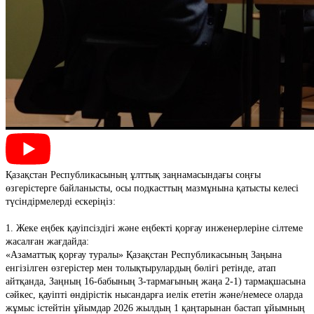
Қазақстан Республикасының ұлттық заңнамасындағы соңғы
өзгерістерге байланысты, осы подкасттың мазмұнына қатысты келесі
түсіндірмелерді ескеріңіз:
1. Жеке еңбек қауіпсіздігі және еңбекті қорғау инженерлеріне сілтеме
жасалған жағдайда:
«Азаматтық қорғау туралы» Қазақстан Республикасының Заңына
енгізілген өзгерістер мен толықтырулардың бөлігі ретінде, атап
айтқанда, Заңның 16-бабының 3-тармағының жаңа 2-1) тармақшасына
сәйкес, қауіпті өндірістік нысандарға иелік ететін және/немесе оларда
жұмыс істейтін ұйымдар 2026 жылдың 1 қаңтарынан бастап ұйымның