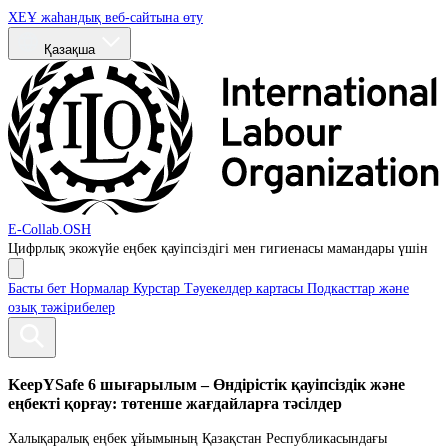
ХЕҰ жаһандық веб-сайтына өту
Қазақша
E-Collab.OSH
Цифрлық экожүйе
еңбек қауіпсіздігі мен гигиенасы мамандары үшін
Басты бет
Нормалар
Курстар
Тәуекелдер картасы
Подкасттар және
озық тәжірибелер
KeepYSafe 6 шығарылым – Өндірістік қауіпсіздік және
еңбекті қорғау: төтенше жағдайларға тәсілдер
Халықаралық еңбек ұйымының Қазақстан Республикасындағы